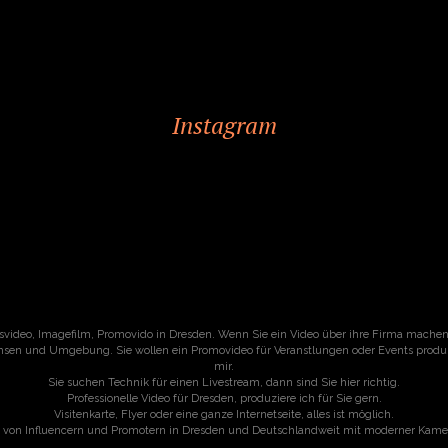
Instagram
svideo, Imagefilm, Promovido in Dresden. Wenn Sie ein Video über ihre Firma machen w
hsen und Umgebung. Sie wollen ein Promovideo für Veranstlungen oder Events produzi
mir.
Sie suchen Technik für einen Livestream, dann sind Sie hier richtig.
Professionelle Video für Dresden, produziere ich für Sie gern.
Visitenkarte, Flyer oder eine ganze Internetseite, alles ist möglich.
n von Influencern und Promotern in Dresden und Deutschlandweit mit moderner Kame