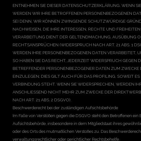
ENTNEHMEN SIE DIESER DATENSCHUTZERKLÄRUNG. WENN SIE
WERDEN WIR IHRE BETROFFENEN PERSONENBEZOGENEN DATE
SEI DENN, WIR KÖNNEN ZWINGENDE SCHUTZWÜRDIGE GRÜND
NACHWEISEN, DIE IHRE INTERESSEN, RECHTE UND FREIHEITE
VERARBEITUNG DIENT DER GELTENDMACHUNG, AUSÜBUNG O
RECHTSANSPRÜCHEN (WIDERSPRUCH NACH ART. 21 ABS. 1 DS
WERDEN IHRE PERSONENBEZOGENEN DATEN VERARBEITET, U
SO HABEN SIE DAS RECHT, JEDERZEIT WIDERSPRUCH GEGEN D
BETREFFENDER PERSONENBEZOGENER DATEN ZUM ZWECKE
EINZULEGEN; DIES GILT AUCH FÜR DAS PROFILING, SOWEIT E
VERBINDUNG STEHT. WENN SIE WIDERSPRECHEN, WERDEN I
ANSCHLIESSEND NICHT MEHR ZUM ZWECKE DER DIREKTWE
NACH ART. 21 ABS. 2 DSGVO).
Beschwerderecht bei der zuständigen Aufsichtsbehörde
Im Falle von Verstößen gegen die DSGVO steht den Betroffenen ein 
Aufsichtsbehörde, insbesondere in dem Mitgliedstaat ihres gewöhnlic
oder des Orts des mutmaßlichen Verstoßes zu. Das Beschwerderech
verwaltungsrechtlicher oder gerichtlicher Rechtsbehelfe.