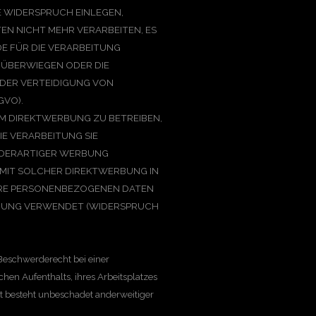
 WIDERSPRUCH EINLEGEN,
N NICHT MEHR VERARBEITEN, ES
E FÜR DIE VERARBEITUNG
N ÜBERWIEGEN ODER DIE
DER VERTEIDIGUNG VON
GVO).
M DIREKTWERBUNG ZU BETREIBEN,
IE VERARBEITUNG SIE
 DERARTIGER WERBUNG
S MIT SOLCHER DIREKTWERBUNG IN
HRE PERSONENBEZOGENEN DATEN
RBUNG VERWENDET (WIDERSPRUCH
Beschwerderecht bei einer
hen Aufenthalts, ihres Arbeitsplatzes
t besteht unbeschadet anderweitiger