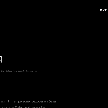
HOM
g
n
Rechtliches und Hinweise
 was mit Ihren personenbezogenen Daten
 sind alle Daten, mit denen Sie