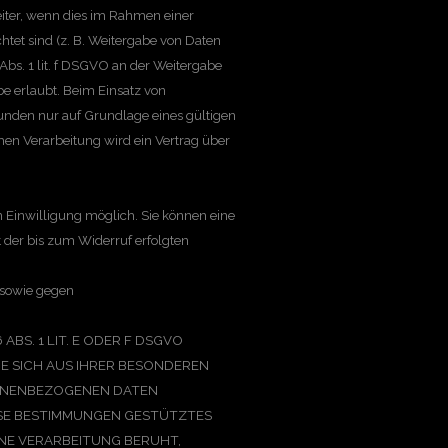
iter, wenn dies im Rahmen einer
chtet sind (z. B. Weitergabe von Daten
Abs. 1 lit. f DSGVO an der Weitergabe
e erlaubt. Beim Einsatz von
unden nur auf Grundlage eines gültigen
men Verarbeitung wird ein Vertrag über
n Einwilligung möglich. Sie können eine
t der bis zum Widerruf erfolgten
 sowie gegen
BS. 1 LIT. E ODER F DSGVO
IE SICH AUS IHRER BESONDEREN
SONENBEZOGENEN DATEN
IESE BESTIMMUNGEN GESTÜTZTES
INE VERARBEITUNG BERUHT,