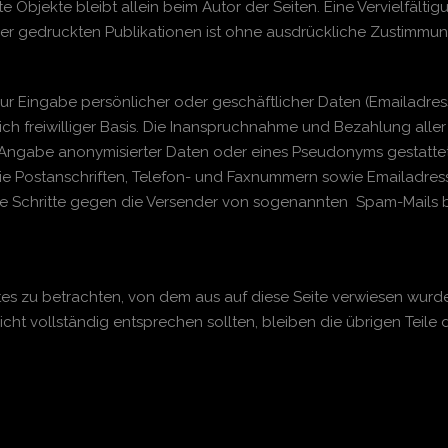
llte Objekte bleibt allein beim Autor der Seiten. Eine Vervielf
r gedruckten Publikationen ist ohne ausdrückliche Zustimmung 
ur Eingabe persönlicher oder geschäftlicher Daten (Emailadress
ich freiwilliger Basis. Die Inanspruchnahme und Bezahlung alle
Angabe anonymisierter Daten oder eines Pseudonyms gestatte
ie Postanschriften, Telefon- und Faxnummern sowie Emailadres
iche Schritte gegen die Versender von sogenannten Spam-Mails 
otes zu betrachten, von dem aus auf diese Seite verwiesen wurd
cht vollständig entsprechen sollten, bleiben die übrigen Teile 