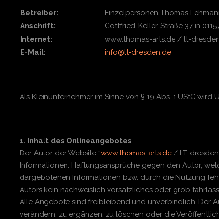
Betreiber:
Einzelpersonen Thomas Lehman
Anschrift:
Gottfried-Keller-Straße 37 in 011
Internet:
www.thomas-arts.de / lt-dresde
E-Mail:
info@lt-dresden.de
Als Kleinunternehmer im Sinne von § 19 Abs. 1 UStG wird 
1. Inhalt des Onlineangebotes
Der Autor der Website “
www.thomas-arts.de
/ LT-dresden.
Informationen. Haftungsansprüche gegen den Autor, welch
dargebotenen Informationen bzw. durch die Nutzung fehle
Autors kein nachweislich vorsätzliches oder grob fahrläss
Alle Angebote sind freibleibend und unverbindlich. Der 
verändern, zu ergänzen, zu löschen oder die Veröffentlic