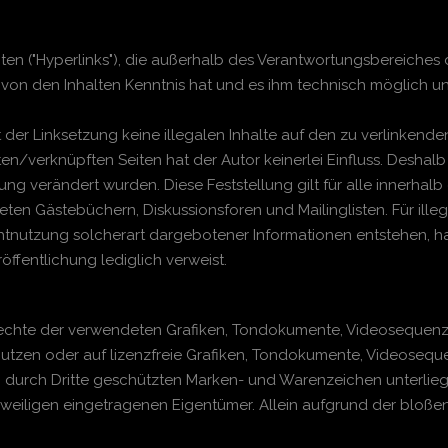
ten ("Hyperlinks"), die außerhalb des Verantwortungsbereiches 
tor von den Inhalten Kenntnis hat und es ihm technisch möglich 
t der Linksetzung keine illegalen Inhalte auf den zu verlinkend
en/verknüpften Seiten hat der Autor keinerlei Einfluss. Deshalb d
zung verändert wurden. Diese Feststellung gilt für alle innerha
ten Gästebüchern, Diskussionsforen und Mailinglisten. Für illeg
tnutzung solcherart dargebotener Informationen entstehen, haft
röffentlichung lediglich verweist.
errechte der verwendeten Grafiken, Tondokumente, Videosequenz
tzen oder auf lizenzfreie Grafiken, Tondokumente, Videosequ
. durch Dritte geschützten Marken- und Warenzeichen unterli
weiligen eingetragenen Eigentümer. Allein aufgrund der bloßen 
!