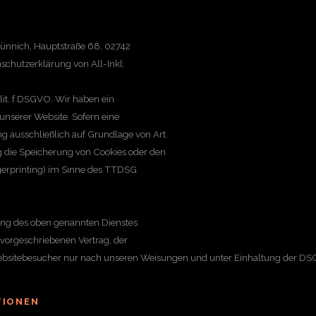
Münnich, Hauptstraße 68, 02742
nschutzerklärung von All-Inkl:
lit. f DSGVO. Wir haben ein
 unserer Website. Sofern eine
ng ausschließlich auf Grundlage von Art.
ng die Speicherung von Cookies oder den
ngerprinting) im Sinne des TTDSG
ung des oben genannten Dienstes
 vorgeschriebenen Vertrag, der
Websitebesucher nur nach unseren Weisungen und unter Einhaltung der DSG
TIONEN