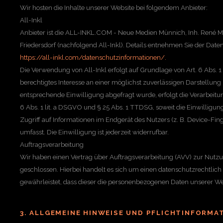
Wir hosten die Inhalte unserer Website bei folgendem Anbieter:
All-Inkl
Anbieter ist die ALL-INKL.COM - Neue Medien Münnich, Inh. René 
Friedersdorf (nachfolgend All-Inkl). Details entnehmen Sie der Date
https://all-inkl.com/datenschutzinformationen/.
Die Verwendung von All-Inkl erfolgt auf Grundlage von Art. 6 Abs. 1 
berechtigtes Interesse an einer möglichst zuverlässigen Darstellung
entsprechende Einwilligung abgefragt wurde, erfolgt die Verarbeitu
6 Abs. 1 lit. a DSGVO und § 25 Abs. 1 TTDSG, soweit die Einwilligu
Zugriff auf Informationen im Endgerät des Nutzers (z. B. Device-Fi
umfasst. Die Einwilligung ist jederzeit widerrufbar.
Auftragsverarbeitung
Wir haben einen Vertrag über Auftragsverarbeitung (AVV) zur Nutz
geschlossen. Hierbei handelt es sich um einen datenschutzrechtlich
gewährleistet, dass dieser die personenbezogenen Daten unserer 
3. ALLGEMEINE HINWEISE UND PFLICHTINFORMA