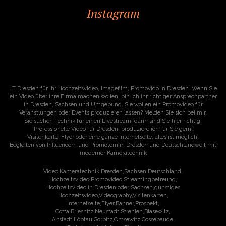
Instagram
LT Dresden für ihr Hochzeitsvideo, Imagefilm, Promovido in Dresden. Wenn Sie
ein Video über ihre Firma machen wollen, bin ich ihr richtiger Ansprechpartner
in Dresden, Sachsen und Umgebung. Sie wollen ein Promovideo für
Veranstlungen oder Events produzieren lassen? Melden Sie sich bei mir.
Sie suchen Technik für einen Livestream, dann sind Sie hier richtig.
Professionelle Video für Dresden, produziere ich für Sie gern.
Visitenkarte, Flyer oder eine ganze Internetseite, alles ist möglich.
Begleiten von Influencern und Promotern in Dresden und Deutschlandweit mit
moderner Kameratechnik
Video,Kameratechnik,Dresden,Sachsen,Deutschland,
Hochzeitsvideo,Promovideo,Streamingbetreung,
Hochzeitsvideo in Dresden oder Sachsen,günstiges
Hochzeitsvideo,Videography,Visitenkarten,
Internetseite,Flyer,Banner,Prospekt,
Cotta,Briesnitz,Neustadt,Strehlen,Blasewitz,
Altstadt,Löbtau,Gorbitz,Omsewitz,Cossebaude,